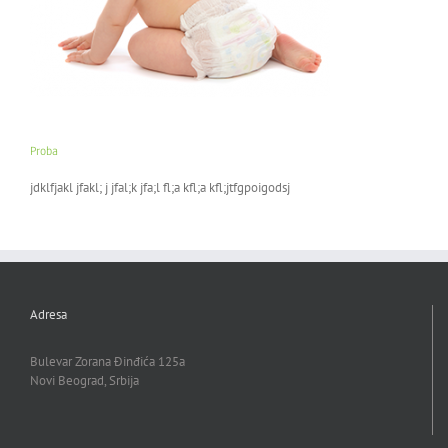
Proba
jdklfjakl jfakl; j jfal;k jfa;l fl;a kfl;a kfl;jtfgpoigodsj
Adresa
Bulevar Zorana Đinđića 125a
Novi Beograd, Srbija