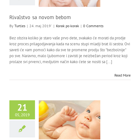
Rivalstvo sa novom bebom
By
Turtles
|
24. maj 2019'
|
Korak po korak
|
0 Comments
Bez obzira koliko je staro vaše prvo dete, svakako će morati da prodje
kroz proces prilagodjavanja kada na scenu stupi mladji brat ili sestra. Ovi
saveti će vam pomoći kako da sve te promene prodju što "bezbolnije"
po sve. Naravno, malo ljubomore i zavisti je neizbežan period kroz koji
prolaze svi prvenci, medjutim način kako ćete se nositi sa [...]
Read More
21
05, 2019