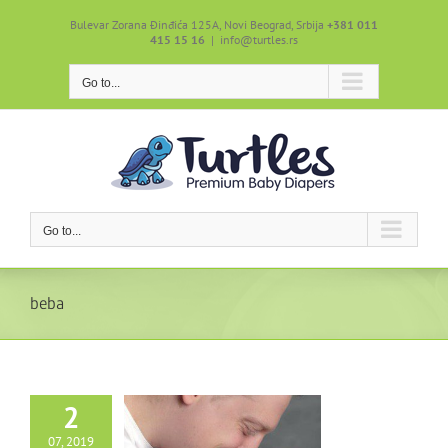
Skip
Bulevar Zorana Đinđića 125A, Novi Beograd, Srbija
+381 011
to
415 15 16
|
info@turtles.rs
content
Go to...
Go to...
beba
2
07, 2019