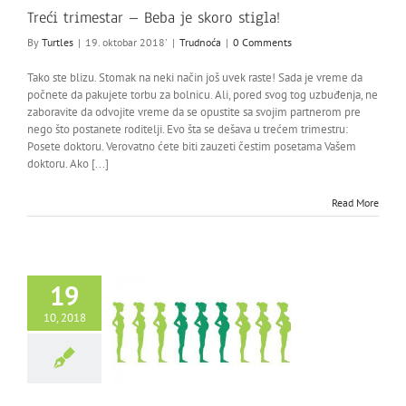
Treći trimestar – Beba je skoro stigla!
By
Turtles
|
19. oktobar 2018'
|
Trudnoća
|
0 Comments
Tako ste blizu. Stomak na neki način još uvek raste! Sada je vreme da
počnete da pakujete torbu za bolnicu. Ali, pored svog tog uzbuđenja, ne
zaboravite da odvojite vreme da se opustite sa svojim partnerom pre
nego što postanete roditelji. Evo šta se dešava u trećem trimestru:
Posete doktoru. Verovatno ćete biti zauzeti čestim posetama Vašem
doktoru. Ako [...]
Read More
19
10, 2018