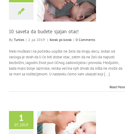
10 saveta da budete sjajan otac!
By
Turtles
|
2. jul 2019'
|
Korak po korak
|
0 Comments
Neki muškarci na početku uopšte ne žele da imaju decu. Jedan od
razloga je strah da li će biti dobar otac, zatim da ne želi da napusti
bezbrižni, lagodni život pun ličnog zadovoljstva i provoda. Medjutim,
kada malo bolje razmisle, velika većina njih shvati da ništa ne može da
se meri sa roditeljstvom. U nastavku ćemo vam ukazati koji [...]
Read More
1
07, 2019