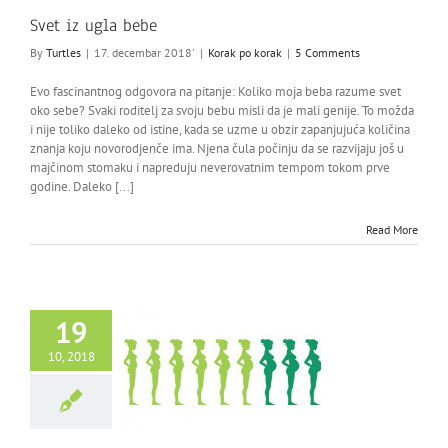
Svet iz ugla bebe
By
Turtles
|
17. decembar 2018'
|
Korak po korak
|
5 Comments
Evo fascinantnog odgovora na pitanje: Koliko moja beba razume svet
oko sebe? Svaki roditelj za svoju bebu misli da je mali genije. To možda
i nije toliko daleko od istine, kada se uzme u obzir zapanjujuća količina
znanja koju novorodjenče ima. Njena čula počinju da se razvijaju još u
majčinom stomaku i napreduju neverovatnim tempom tokom prve
godine. Daleko [...]
Read More
19
10, 2018