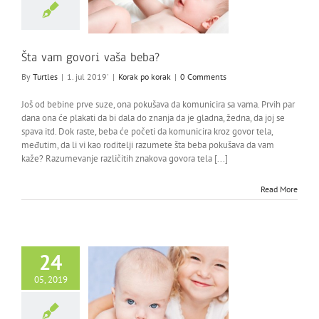
Šta vam govori vaša beba?
By
Turtles
|
1. jul 2019'
|
Korak po korak
|
0 Comments
Još od bebine prve suze, ona pokušava da komunicira sa vama. Prvih par
dana ona će plakati da bi dala do znanja da je gladna, žedna, da joj se
spava itd. Dok raste, beba će početi da komunicira kroz govor tela,
međutim, da li vi kao roditelji razumete šta beba pokušava da vam
kaže? Razumevanje različitih znakova govora tela [...]
Read More
24
05, 2019