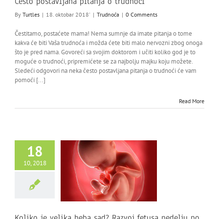
Često postavljana pitanja o trudnoći
By
Turtles
|
18. oktobar 2018'
|
Trudnoća
|
0 Comments
Čestitamo, postaćete mama! Nema sumnje da imate pitanja o tome
kakva će biti Vaša trudnoća i možda ćete biti malo nervozni zbog onoga
što je pred nama. Govoreći sa svojim doktorom i učiti koliko god je to
moguće o trudnoći, pripremićete se za najbolju majku koju možete.
Sledeći odgovori na neka često postavljana pitanja o trudnoći će vam
pomoći [...]
Read More
18
10, 2018
Koliko je velika beba sad? Razvoj fetusa nedelju po