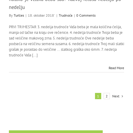
nedelju
By
Turtles
|
18. oktobar 2018'
|
Trudnoća
|
0 Comments
PRVI TRIMESTAR 3. nedelja trudnoće Vaša beba je mala količina ćelija,
manja od tačke na kraju ove rečenice. 4. nedelja trudnoće Tvoja beba je
sad veličine makovog zrna. 5. nedelja trudnoće Ove nedelje beba
podseća na veličinu semena susama. 6. nedelja trudnoće Tvoj mali slatki
grašak je porastao do veličine ... slatkog graška oko 6mm. 7. nedelja
trudnoće Vaša [...]
Read More
Next
1
2