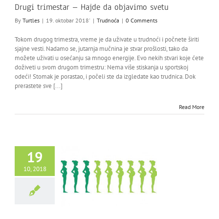
Drugi trimestar – Hajde da objavimo svetu
By
Turtles
|
19. oktobar 2018'
|
Trudnoća
|
0 Comments
Tokom drugog trimestra, vreme je da uživate u trudnoći i počnete širiti
sjajne vesti. Nadamo se, jutarnja mučnina je stvar prošlosti, tako da
možete uživati u osećanju sa mnogo energije. Evo nekih stvari koje ćete
doživeti u svom drugom trimestru: Nema više stiskanja u sportskoj
odeći! Stomak je porastao, i počeli ste da izgledate kao trudnica. Dok
prerastete sve [...]
Read More
19
10, 2018