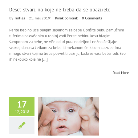
Deset stvari na koje ne treba da se obazirete
By
Turtles
|
21. maj 2019'
|
Korak po korak
|
0 Comments
Perite bebino lice blagim sapunom za bebe Obrišite bebu pamučnim
tuferima nakvašenim u toploj vodi Perite bebinu kosu blagim
šamponom za bebe, ne više od tri puta nedeljno i nežno češljajte
svakog dana sa četkom za bebe ili mekanom četkicom za zube Ima
mnogo stvari kojima treba posvetiti pažnju, kada se vaša beba rodi. Evo
ih nekoliko koje ne [...]
Read More
17
12, 2018