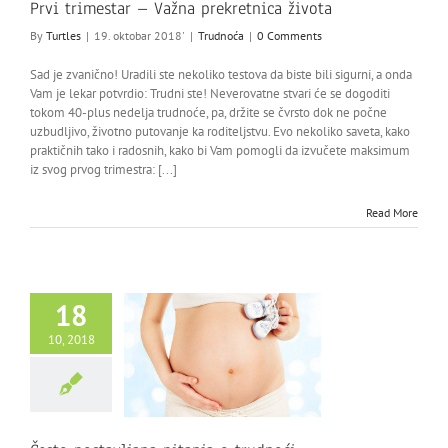
Prvi trimestar – Važna prekretnica života
By
Turtles
|
19. oktobar 2018'
|
Trudnoća
|
0 Comments
Sad je zvanično! Uradili ste nekoliko testova da biste bili sigurni, a onda
Vam je lekar potvrdio: Trudni ste! Neverovatne stvari će se dogoditi
tokom 40-plus nedelja trudnoće, pa, držite se čvrsto dok ne počne
uzbudljivo, životno putovanje ka roditeljstvu. Evo nekoliko saveta, kako
praktičnih tako i radosnih, kako bi Vam pomogli da izvučete maksimum
iz svog prvog trimestra: [...]
Read More
18
10, 2018