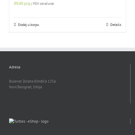
89,00
рсд
/ PDV obračunat
Dodaj u korpu
Details
Adresa
Bulevar Zorana Đinđića 125a
Novi Beograd, Srbija