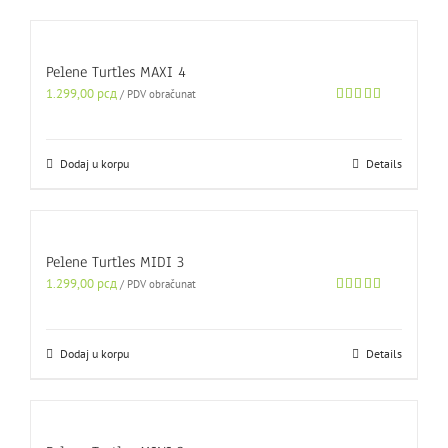
Pelene Turtles MAXI 4
1.299,00
рсд
/ PDV obračunat
Ocenjeno sa
5.00
od 5
Dodaj u korpu
Details
Pelene Turtles MIDI 3
1.299,00
рсд
/ PDV obračunat
Ocenjeno sa
5.00
od 5
Dodaj u korpu
Details