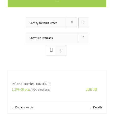
!!!
Sort by
Default Order
Show
12 Products
Pelene Turtles JUNIOR 5
1.299,00
рсд
/ PDV obračunat
Ocenjeno sa
5.00
od 5
Dodaj u korpu
Details