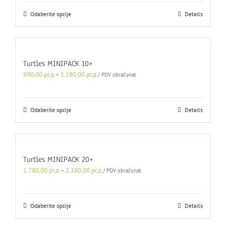
bila:
3.234,00 рсд.
Odaberite opcije
Details
3.897,00 рсд.
Turtles MINIPACK 10+
Raspon
890,00
рсд
–
1.190,00
рсд
/ PDV obračunat
cena:
od
890,00 рсд
Odaberite opcije
Details
do
1.190,00 рсд
Turtles MINIPACK 20+
Raspon
1.780,00
рсд
–
2.380,00
рсд
/ PDV obračunat
cena:
od
1.780,00 рсд
Odaberite opcije
Details
do
2.380,00 рсд