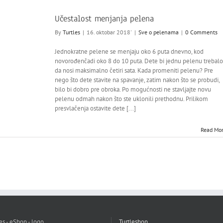
Učestalost menjanja pelena
By
Turtles
|
16. oktobar 2018'
|
Sve o pelenama
|
0 Comments
Jednokratne pelene se menjaju oko 6 puta dnevno, kod
novorođenčadi oko 8 do 10 puta. Dete bi jednu pelenu trebalo
da nosi maksimalno četiri sata. Kada promeniti pelenu? Pre
nego što dete stavite na spavanje, zatim nakon što se probudi,
bilo bi dobro pre obroka. Po mogućnosti ne stavljajte novu
pelenu odmah nakon što ste uklonili prethodnu. Prilikom
presvlačenja ostavite dete [...]
Read Mo
Turtleshop