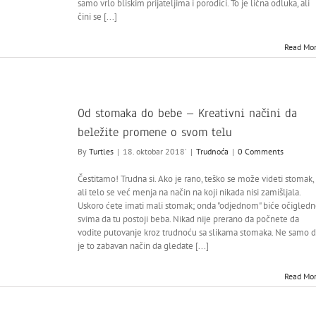
samo vrlo bliskim prijateljima i porodici. To je lična odluka, ali
čini se [...]
Read Mo
Od stomaka do bebe – Kreativni načini da
beležite promene o svom telu
By
Turtles
|
18. oktobar 2018'
|
Trudnoća
|
0 Comments
Čestitamo! Trudna si. Ako je rano, teško se može videti stomak,
ali telo se već menja na način na koji nikada nisi zamišljala.
Uskoro ćete imati mali stomak; onda "odjednom" biće očigled
svima da tu postoji beba. Nikad nije prerano da počnete da
vodite putovanje kroz trudnoću sa slikama stomaka. Ne samo 
je to zabavan način da gledate [...]
Read Mo