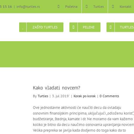
5 15 16
|
info@turtles.rs
Početna
Turtles
Kontakt
ZAŠTO TURTLES
PELENE
TURTLES
Kako vladati novcem?
By
Turtles
|
3. jul 2019'
|
Korak po korak
|
0 Comments
Ove jednostavne aktivnosti će naučiti decu da ovladaju
osnovnim finansijskim principima, uključujući „odloženu korist“,
budžetiranje, štednja, kamate i dr. Ne moramo da vam kažemo
koliko je bitno da decu naučimo osnovama upravljanja novcem
Velika prepreka se javlja kada dodjemo do toga kako da to