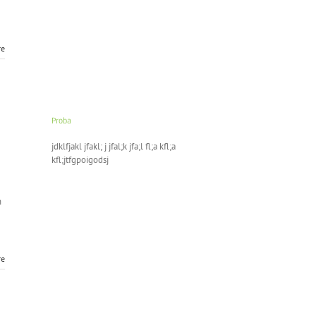
re
Proba
jdklfjakl jfakl; j jfal;k jfa;l fl;a kfl;a
kfl;jtfgpoigodsj
h
re