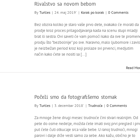
Rivalstvo sa novom bebom
By
Turtles
|
24. maj 2019'
|
Korak po korak
|
0 Comments
Bez obzira koliko je staro vaše prvo dete, svakako će morati da
prodje kroz proces prilagodjavanja kada na scenu stupi mladji
brat ili sestra. Ovi saveti će vam pomoći kako da sve te promen
prodju što "bezbolnije" po sve. Naravno, malo ljubomore i zavis
je neizbežan period kroz koji prolaze svi prvenci, medjutim
način kako ćete se nositi sa [...]
Read Mo
Počeli smo da fotografišemo stomak
By
Turtles
|
3. decembar 2018'
|
Trudnoća
|
0 Comments
Za mnoge žene drugi mesec trudnoće čini stvari realnijim. Od
pete do osme nedelje, možda ćete imati svoj prvi pregled i prv
put ćete čuti otkucaje srca vaše bebe. U ranoj trudnoći, mnogi
parovi i dalje drže vesti samo za sebe. Ako kažu, obično je to