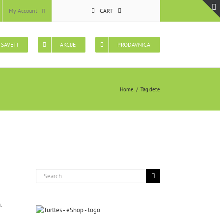
My Account
CART
 SAVETI
AKCIJE
PRODAVNICA
Home
Tag:
dete
Search
for:
.