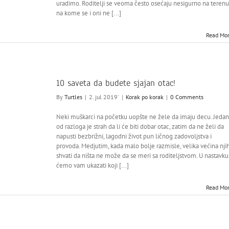
uradimo. Roditelji se veoma često osećaju nesigurno na terenu
na kome se i oni ne [...]
Read Mo
10 saveta da budete sjajan otac!
By
Turtles
|
2. jul 2019'
|
Korak po korak
|
0 Comments
Neki muškarci na početku uopšte ne žele da imaju decu. Jedan
od razloga je strah da li će biti dobar otac, zatim da ne želi da
napusti bezbrižni, lagodni život pun ličnog zadovoljstva i
provoda. Medjutim, kada malo bolje razmisle, velika većina nji
shvati da ništa ne može da se meri sa roditeljstvom. U nastavku
ćemo vam ukazati koji [...]
Read Mo