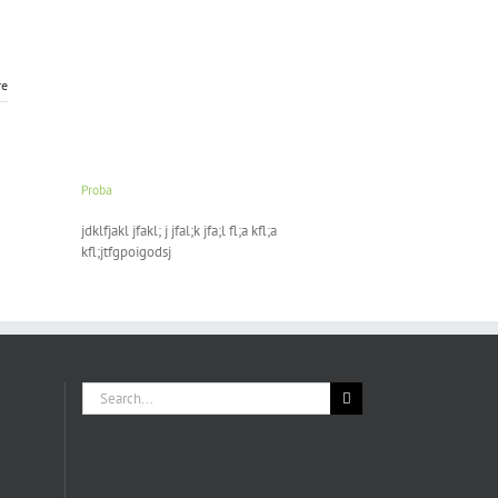
re
Proba
jdklfjakl jfakl; j jfal;k jfa;l fl;a kfl;a
kfl;jtfgpoigodsj
Search
for: