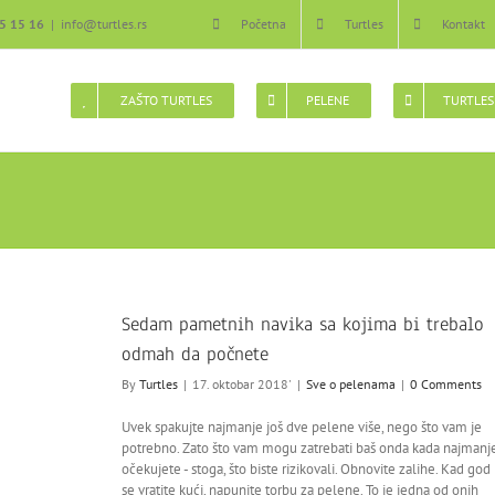
5 15 16
|
info@turtles.rs
Početna
Turtles
Kontakt
ZAŠTO TURTLES
PELENE
TURTLES
Sedam pametnih navika sa kojima bi trebalo
odmah da počnete
By
Turtles
|
17. oktobar 2018'
|
Sve o pelenama
|
0 Comments
Uvek spakujte najmanje još dve pelene više, nego što vam je
potrebno. Zato što vam mogu zatrebati baš onda kada najmanj
očekujete - stoga, što biste rizikovali. Obnovite zalihe. Kad god
se vratite kući, napunite torbu za pelene. To je jedna od onih