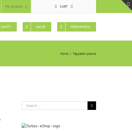
My Account
CART
 SAVETI
AKCIJE
PRODAVNICA
Home
Tag:
paket pelena
Search
for:
e