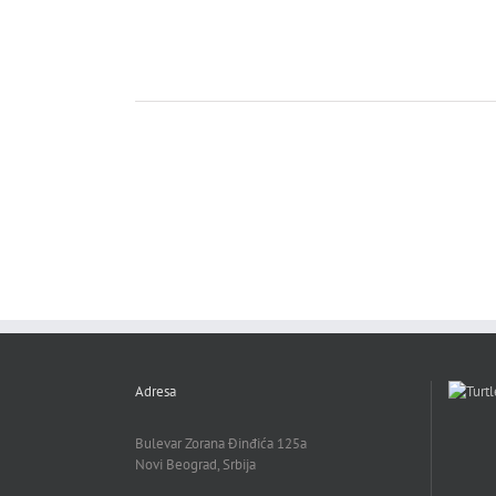
Adresa
Bulevar Zorana Đinđića 125a
Novi Beograd, Srbija