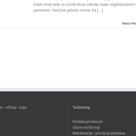
malih stvari koje će učiniti da se osećate super organizovanim i
pametnim. Naručite pelene online. Da [...]
Read Mo
Turtleshop
Politika privatnosti
Uslovi korišćenja
Reklamacije i povraćaj sredstava