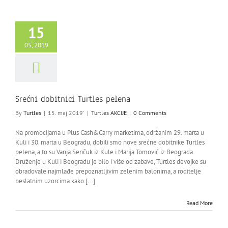
15
05, 2019
Srećni dobitnici Turtles pelena
By
Turtles
|
15. maj 2019'
|
Turtles AKCIJE
|
0 Comments
Na promocijama u Plus Cash&Carry marketima, održanim 29. marta u
Kuli i 30. marta u Beogradu, dobili smo nove srećne dobitnike Turtles
pelena, a to su Vanja Senčuk iz Kule i Marija Tomović iz Beograda.
Druženje u Kuli i Beogradu je bilo i više od zabave, Turtles devojke su
obradovale najmlađe prepoznatljivim zelenim balonima, a roditelje
beslatnim uzorcima kako [...]
Read More