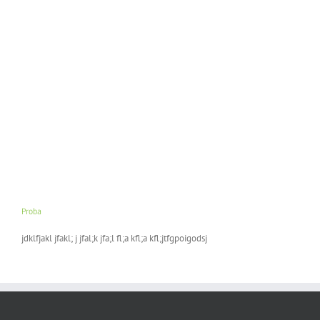
Proba
jdklfjakl jfakl; j jfal;k jfa;l fl;a kfl;a kfl;jtfgpoigodsj